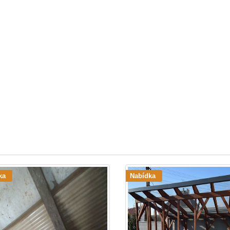
ka
Nabídka