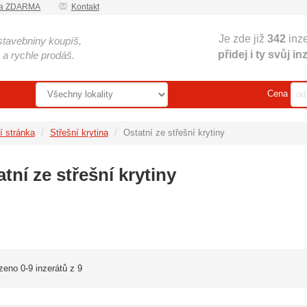
ka ZDARMA
Kontakt
Je zde již
342
inze
stavebniny koupíš,
přidej i ty svůj in
a rychle prodáš.
Oblast
Cena
í stránka
Střešní krytina
Ostatní ze střešní krytiny
tatní ze střešní krytiny
zeno 0-9 inzerátů z 9